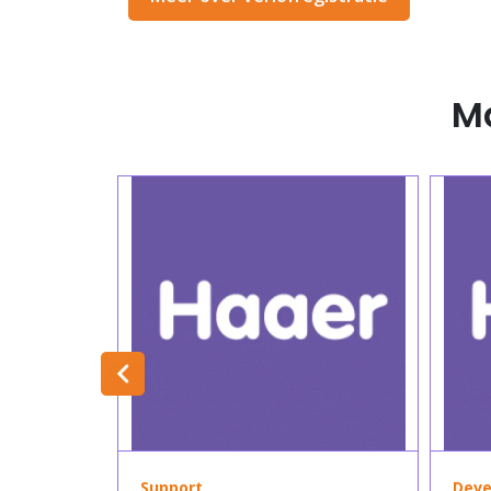
M
Support
Deve