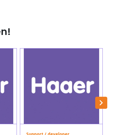
n!
Previous
Support / developer
Sales