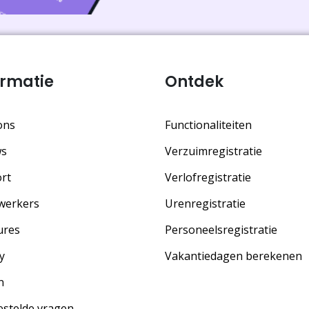
ormatie
Ontdek
ons
Functionaliteiten
ws
Verzuimregistratie
rt
Verlofregistratie
werkers
Urenregistratie
ures
Personeelsregistratie
y
Vakantiedagen berekenen
n
estelde vragen