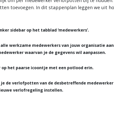
lijk om per medewerker verlofpotten bij te houden. 
tten toevoegen. In dit stappenplan leggen we uit ho
linker sidebar op het tabblad ‘medewerkers’.
d alle werkzame medewerkers van jouw organisatie aange
 medewerker waarvan je de gegevens wil aanpassen.
 op het paarse icoontje met een potlood erin.
e je de verlofpotten van de desbetreffende medewerker 
euwe verlofregeling instellen.