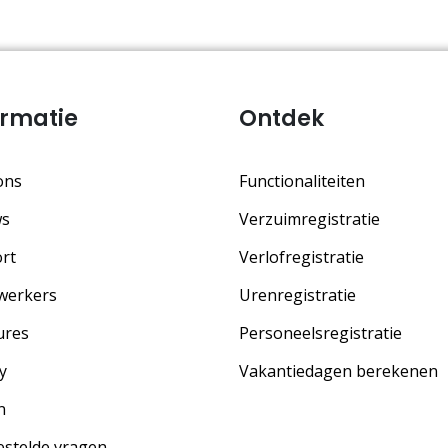
ormatie
Ontdek
ons
Functionaliteiten
ws
Verzuimregistratie
rt
Verlofregistratie
werkers
Urenregistratie
ures
Personeelsregistratie
y
Vakantiedagen berekenen
n
estelde vragen